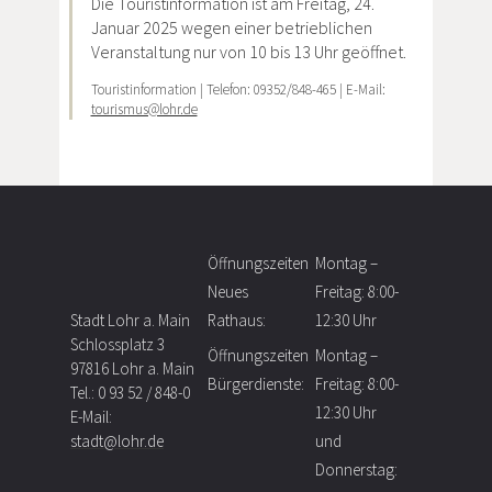
Die Touristinformation ist am Freitag, 24.
Januar 2025 wegen einer betrieblichen
Veranstaltung nur von 10 bis 13 Uhr geöffnet.
Touristinformation | Telefon: 09352/848-465 | E-Mail:
tourismus@lohr.de
Öffnungszeiten
Montag –
Neues
Freitag: 8:00-
Stadt Lohr a. Main
Rathaus:
12:30 Uhr
Schlossplatz 3
Öffnungszeiten
Montag –
97816 Lohr a. Main
Bürgerdienste:
Freitag: 8:00-
Tel.: 0 93 52 / 848-0
12:30 Uhr
E-Mail:
stadt@lohr.de
und
Donnerstag: