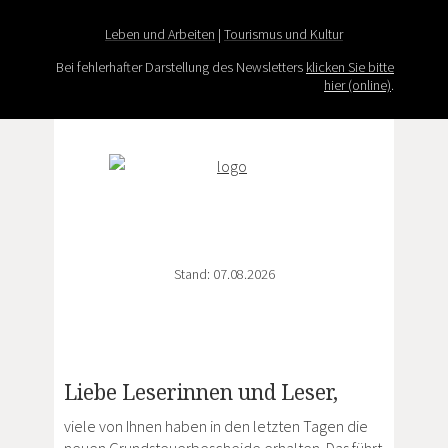
Leben und Arbeiten
|
Tourismus und Kultur
Bei fehlerhafter Darstellung des Newsletters
klicken Sie bitte
hier (online)
.
Stand: 07.08.2026
Liebe Leserinnen und Leser,
viele von Ihnen haben in den letzten Tagen die