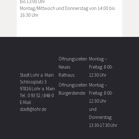
bis 13:00 Uhr
Montag/Mittwoch und Donnerstag von 14:00 bis
16:30 Uhr
Öffnungszeiten
Montag –
Neues
Freitag: 8:00-
Stadt Lohr a. Main
Rathaus:
12:30 Uhr
Schlossplatz 3
Öffnungszeiten
Montag –
97816 Lohr a. Main
Bürgerdienste:
Freitag: 8:00-
Tel.: 0 93 52 / 848-0
12:30 Uhr
E-Mail:
stadt@lohr.de
und
Donnerstag:
13:30-17:30 Uhr