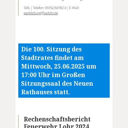
SWL | Telefon: 09352/60592-0 | E-Mail:
werkleitung@swlohr.de
Die 100. Sitzung des
Stadtrates findet am
Mittwoch, 25.06.2025 um
17:00 Uhr im Großen
Sitzungssaal des Neuen
Rathauses statt.
Rechenschaftsbericht
Feuerwehr Lohr 2024