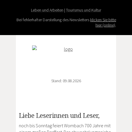
Leben und Arbeiten
|
Tourismus und Kultur
Bei fehlerhafter Darstellung des Newsletters
klicken Sie bitte
hier (online)
.
Stand: 09.08.2026
Liebe Leserinnen und Leser,
noch bis Sonntag feiert Wombach 700 Jahre mit